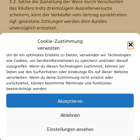
5.2. Sollte die Zustellung der Ware durch Verschulden
des Käufers trotz dreimaligem Auslieferversuchs
scheitern, kann der Verkäufer vom Vertrag zurücktreten.
Ggf. geleistete Zahlungen werden dem Kunden
unverzüglich erstattet.
5.3. Wenn das bestellte Produkt nicht verfügbar ist, weil
Cookie-Zustimmung
der Verkäufer mit diesem Produkt von seinem Lieferanten
verwalten
ohne eigenes Verschulden nicht beliefert wird, kann der
Um dir ein optimales Erlebnis zu bieten, verwenden wir Technologien
Verkäufer vom Vertrag zurücktreten. In diesem Fall wird
wie Cookies, um Geräteinformationen zu speichern und/oder darauf
der Verkäufer den Kunden unverzüglich informieren und
zuzugreifen. Wenn du diesen Technologien zustimmst, können wir
ihm ggf. die Lieferung eines vergleichbaren Produktes
Daten wie das Surfverhalten oder eindeutige IDs auf dieser Website
verarbeiten. Wenn du deine Zustimmung nicht erteilst oder
vorschlagen. Wenn kein vergleichbares Produkt verfügbar
zurückziehst, können bestimmte Merkmale und Funktionen
ist oder der Kunde keine Lieferung eines vergleichbaren
beeinträchtigt werden.
Produktes wünscht, wird der Verkäufer dem Kunden ggf.
bereits erbrachte Gegenleistungen unverzüglich
Akzeptieren
erstatten.
Ablehnen
5.4. Kunden werden über Lieferzeiten und
Lieferbeschränkungen (z.B. Beschränkung der Lieferungen
Einstellungen ansehen
auf bestimmten Länder) auf einer gesonderten
Informationsseite oder innerhalb der jeweiligen